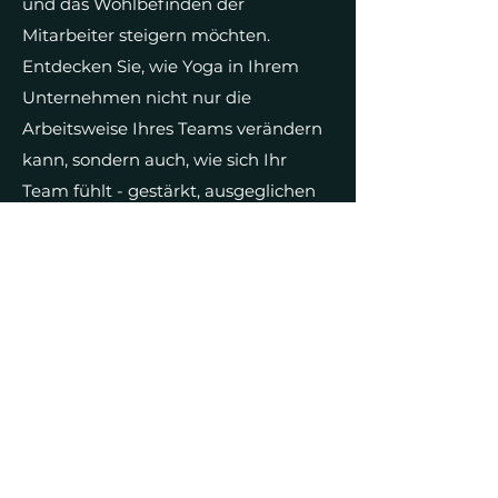
und das Wohlbefinden der
Mitarbeiter steigern möchten.
Entdecken Sie, wie Yoga in Ihrem
Unternehmen nicht nur die
Arbeitsweise Ihres Teams verändern
kann, sondern auch, wie sich Ihr
Team fühlt - gestärkt, ausgeglichen
und bereit, gemeinsam erfolgreich
zu sein.
BLEIBE AUF DEM
LAUFENDEN
Enter your email here