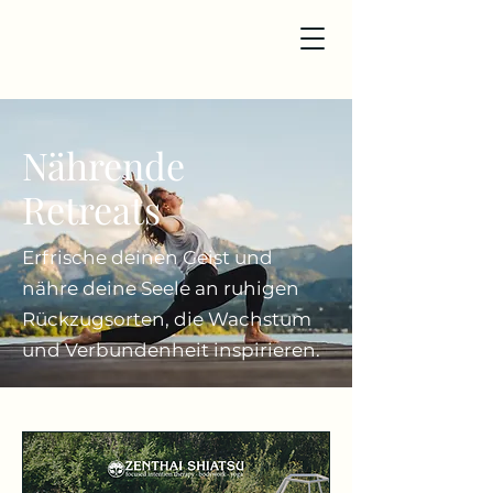
Nährende
Retreats
Erfrische deinen Geist und
nähre deine Seele an ruhigen
Rückzugsorten, die Wachstum
und Verbundenheit inspirieren.